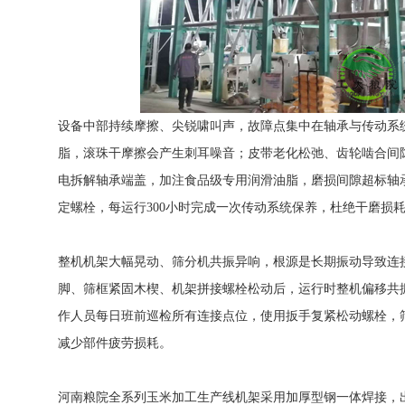
设备中部持续摩擦、尖锐啸叫声，故障点集中在轴承与传动系
脂，滚珠干摩擦会产生刺耳噪音；皮带老化松弛、齿轮啮合间
电拆解轴承端盖，加注食品级专用润滑油脂，磨损间隙超标轴
定螺栓，每运行300小时完成一次传动系统保养，杜绝干磨损
整机机架大幅晃动、筛分机共振异响，根源是长期振动导致连
脚、筛框紧固木楔、机架拼接螺栓松动后，运行时整机偏移共
作人员每日班前巡检所有连接点位，使用扳手复紧松动螺栓，
减少部件疲劳损耗。
河南粮院全系列玉米加工生产线机架采用加厚型钢一体焊接，