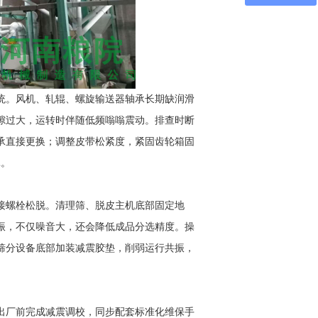
统。风机、轧辊、螺旋输送器轴承长期缺润滑
隙过大，运转时伴随低频嗡嗡震动。排查时断
承直接更换；调整皮带松紧度，紧固齿轮箱固
耗。
接螺栓松脱。清理筛、脱皮主机底部固定地
振，不仅噪音大，还会降低成品分选精度。操
筛分设备底部加装减震胶垫，削弱运行共振，
出厂前完成减震调校，同步配套标准化维保手