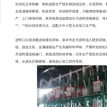
自动化玉米制糁、制粉成套生产线长期连续运转，出现异响、
会造成轴承断裂、机架变形、传动部件报废，大幅增加维修成
产、上门维保经验，将异响震动故障划分为进料异物撞击、传
**、**的分段排查办法，适配大中小型玉米加工生产线。
进料口出现清脆连续撞击异响，基本判定为原料混入硬质异物
辊、脱皮主机，金属碰撞会产生高频咔咔声响，严重时划伤轧
开进料通道检修门，彻底清理腔体异物；日常生产需坚持启用
筛，从源头拦截硬物，避免核心加工部件受损。