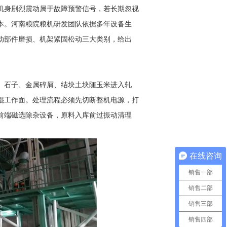
机身剧烈震动属于故障预警信号，若长期忽视
本。河南粮院粮机研发团队依据多年设备生
动部件磨损、机架紧固松动三大类别，给出
。石子、金属碎屑、结块土块随玉米进入轧
辊工作面。处理流程必须先切断整机电源，打
前端磁选除杂设备，原料入库前过振动清理
在线咨询
销售一部
销售二部
销售三部
销售四部