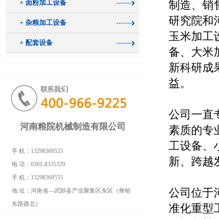
制造、销
+ 面粉加工设备
研究院和
+ 杂粮加工设备
玉米加工
+ 配套设备
备、大米
新科研成
益。
公司一直
河南粮院机械制造有限公司
素质的专
工设备、
手 机：13298369555
新、跨越
电 话：0391-8335329
手 机：13298369555
公司位于河
地 址：河南省—武陟县产业聚集区东区（詹郇
东路路北）
准化重型